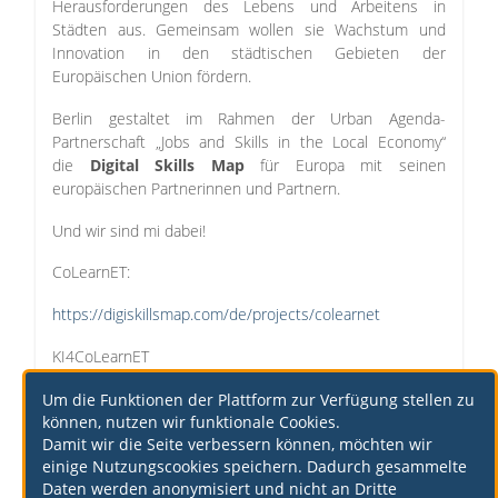
Herausforderungen des Lebens und Arbeitens in
Städten aus. Gemeinsam wollen sie Wachstum und
Innovation in den städtischen Gebieten der
Europäischen Union fördern.
Berlin gestaltet im Rahmen der Urban Agenda-
Partnerschaft „Jobs and Skills in the Local Economy“
die
Digital Skills Map
für Europa mit seinen
europäischen Partnerinnen und Partnern.
Und wir sind mi dabei!
CoLearnET:
https://digiskillsmap.com/de/projects/colearnet
KI4CoLearnET
https://digiskillsmap.com/de/projects/ki4colearnet
Um die Funktionen der Plattform zur Verfügung stellen zu
können, nutzen wir funktionale Cookies.
Damit wir die Seite verbessern können, möchten wir
einige Nutzungscookies speichern. Dadurch gesammelte
Daten werden anonymisiert und nicht an Dritte