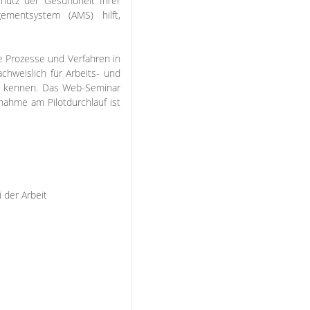
hutz der Gesundheit Ihrer
gementsystem (AMS) hilft,
e Prozesse und Verfahren in
hweislich für Arbeits- und
18 kennen. Das Web-Seminar
lnahme am Pilotdurchlauf ist
 der Arbeit