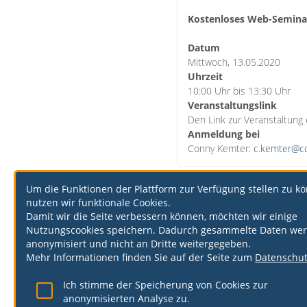
Kostenloses Web-Semina
Datum
Mittwoch, 13.05.2020
Uhrzeit
10:00 Uhr bis 13:30 Uhr
Veranstaltungslink
Den Link zur Veranstaltung
Anmeldung bei
Conny Kemter:
c.kemter@cq
Um die Funktionen der Plattform zur Verfügung stellen zu k
nutzen wir funktionale Cookies.
Back
Damit wir die Seite verbessern können, möchten wir einige
Nutzungscookies speichern. Dadurch gesammelte Daten we
anonymisiert und nicht an Dritte weitergegeben.
Mehr Informationen finden Sie auf der Seite zum
Datenschu
Ich stimme der Speicherung von Cookies zur
anonymisierten Analyse zu.