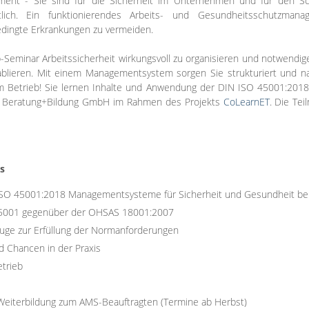
ent - Sie sind für die Sicherheit im Unternehmen und für den Sc
tlich. Ein funktionierendes Arbeits- und Gesundheitsschutzmana
bedingte Erkrankungen zu vermeiden.
Seminar Arbeitssicherheit wirkungsvoll zu organisieren und notwendig
lieren. Mit einem Managementsystem sorgen Sie strukturiert und nac
m Betrieb! Sie lernen Inhalte und Anwendung der DIN ISO 45001:20
CQ Beratung+Bildung GmbH im Rahmen des Projekts
CoLearnET
. Die Tei
s
 ISO 45001:2018 Managementsysteme für Sicherheit und Gesundheit bei
45001 gegenüber der OHSAS 18001:2007
ge zur Erfüllung der Normanforderungen
 Chancen in der Praxis
etrieb
 Weiterbildung zum AMS-Beauftragten (Termine ab Herbst)