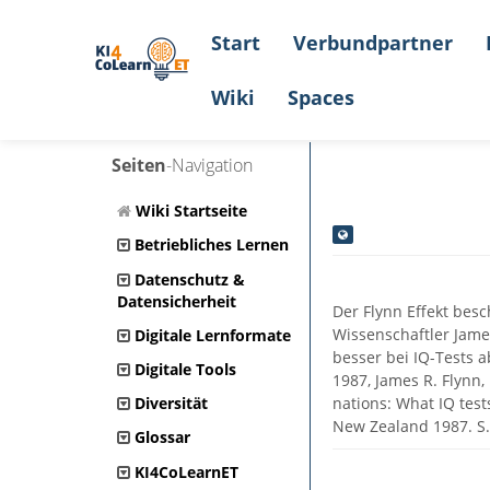
Start
Verbundpartner
Wiki
Spaces
Seiten
-Navigation
Wiki Startseite
Betriebliches Lernen
Datenschutz &
Datensicherheit
Der Flynn Effekt bes
Wissenschaftler Jame
Digitale Lernformate
besser bei IQ-Tests a
Digitale Tools
1987, James R. Flynn,
nations: What IQ test
Diversität
New Zealand 1987. S.
Glossar
KI4CoLearnET