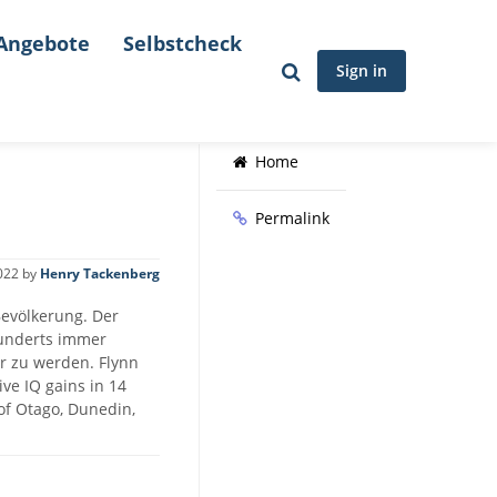
Angebote
Selbstcheck
Sign in
Home
Permalink
022
by
Henry Tackenberg
Bevölkerung. Der
hunderts immer
er zu werden. Flynn
ive IQ gains in 14
 of Otago, Dunedin,