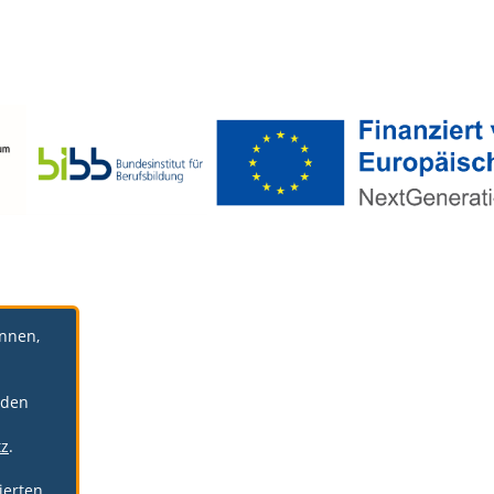
önnen,
rden
tz
.
ierten