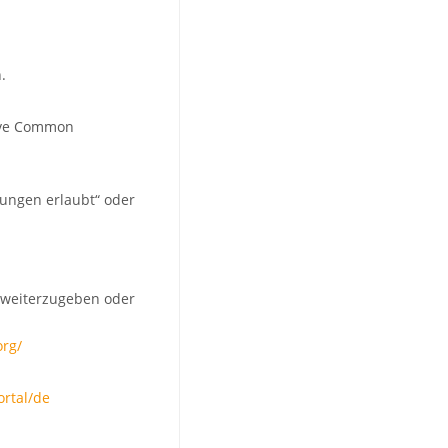
.
tive Common
rungen erlaubt“ oder
, weiterzugeben oder
rg/
rtal/de