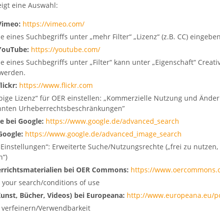
eigt eine Auswahl:
Vimeo:
https://vimeo.com/
 eines Suchbegriffs unter „mehr Filter“ „Lizenz“ (z.B. CC) eingeben
YouTube:
https://youtube.com/
 eines Suchbegriffs unter „Filter“ kann unter „Eigenschaft“ Crea
werden.
lickr:
https://www.flickr.com
bige Lizenz“ für OER einstellen: „Kommerzielle Nutzung und Ände
nnten Urheberrechtsbeschränkungen”
e bei Google:
https://www.google.de/advanced_search
Google:
https://www.google.de/advanced_image_search
 „Einstellungen“: Erweiterte Suche/Nutzungsrechte („frei zu nutzen
n“)
rrichtsmaterialien bei OER Commons:
https://www.oercommons.o
ne your search/conditions of use
unst, Bücher, Videos) bei Europeana:
http://www.europeana.eu/po
e verfeinern/Verwendbarkeit