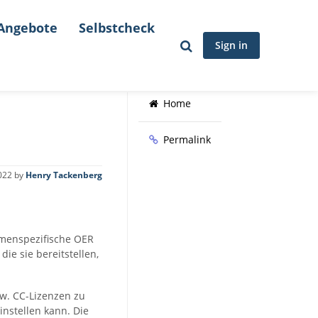
Angebote
Selbstcheck
Sign in
Home
Permalink
022
by
Henry Tackenberg
hemenspezifische OER
ie sie bereitstellen,
w. CC-Lizenzen zu
nstellen kann. Die