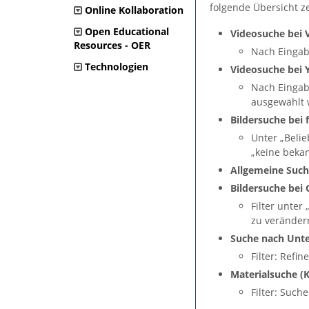
folgende Übersicht z
Online Kollaboration
Open Educational
Videosuche bei 
Resources - OER
Nach Eingabe
Technologien
Videosuche bei 
Nach Eingabe
ausgewählt 
Bildersuche bei f
Unter „Belie
„keine beka
Allgemeine Such
Bildersuche bei 
Filter unter
zu veränder
Suche nach Unte
Filter: Refi
Materialsuche (K
Filter: Such