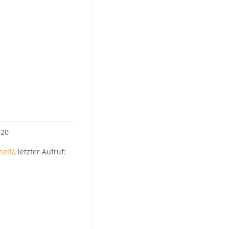
020
heit/
, letzter Aufruf: