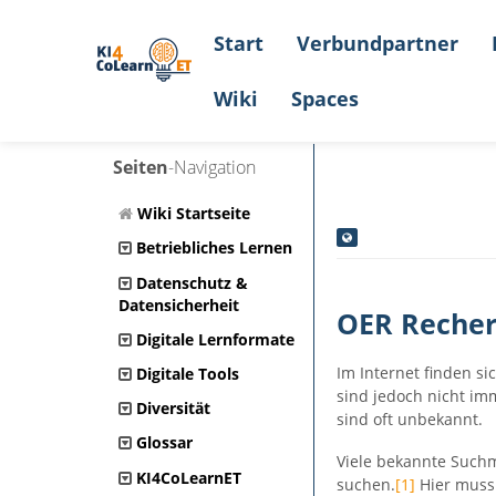
Start
Verbundpartner
Wiki
Spaces
Seiten
-Navigation
Wiki Startseite
Betriebliches Lernen
Datenschutz &
Datensicherheit
OER Reche
Digitale Lernformate
Im Internet finden s
Digitale Tools
sind jedoch nicht imm
Diversität
sind oft unbekannt.
Glossar
Viele bekannte Suchm
KI4CoLearnET
suchen.
[1]
Hier muss 